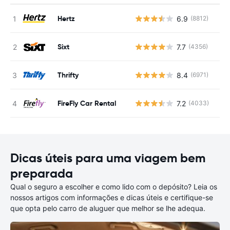
Hertz
6.9
(8812)
N
Sixt
7.7
(4356)
N
Thrifty
8.4
(6971)
N
FireFly Car Rental
7.2
(4033)
N
Dicas úteis para uma viagem bem
preparada
Qual o seguro a escolher e como lido com o depósito? Leia os
nossos artigos com informações e dicas úteis e certifique-se
que opta pelo carro de aluguer que melhor se lhe adequa.