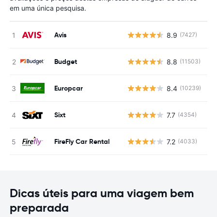
em uma única pesquisa.
Avis
8.9
(7427)
N
Budget
8.8
(11503)
N
Europcar
8.4
(10239)
N
Sixt
7.7
(4354)
N
FireFly Car Rental
7.2
(4033)
N
Dicas úteis para uma viagem bem
preparada