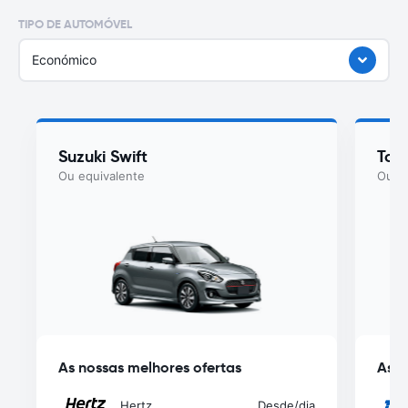
TIPO DE AUTOMÓVEL
Económico
Suzuki Swift
Toyo
Ou equivalente
Ou eq
As nossas melhores ofertas
As n
Hertz
Desde
/dia