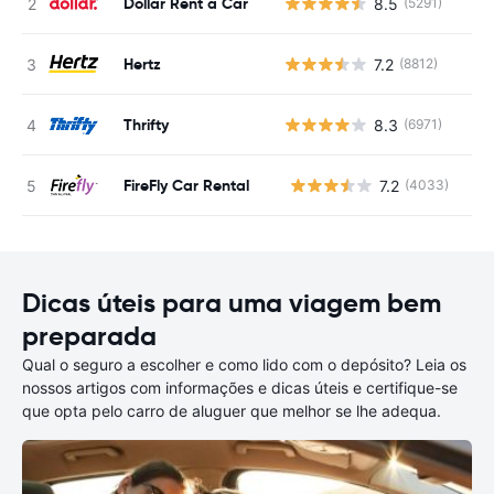
Dollar Rent a Car
8.5
(5291)
Hertz
7.2
(8812)
Thrifty
8.3
(6971)
FireFly Car Rental
7.2
(4033)
N
Dicas úteis para uma viagem bem
preparada
Qual o seguro a escolher e como lido com o depósito? Leia os
nossos artigos com informações e dicas úteis e certifique-se
que opta pelo carro de aluguer que melhor se lhe adequa.