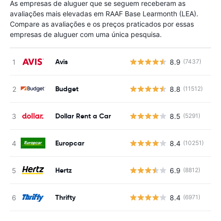
As empresas de aluguer que se seguem receberam as
avaliações mais elevadas em RAAF Base Learmonth (LEA).
Compare as avaliações e os preços praticados por essas
empresas de aluguer com uma única pesquisa.
Avis
8.9
(7437)
N
Budget
8.8
(11512)
N
Dollar Rent a Car
8.5
(5291)
N
Europcar
8.4
(10251)
N
Hertz
6.9
(8812)
N
Thrifty
8.4
(6971)
N