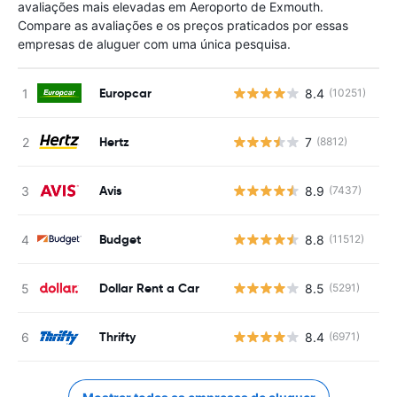
avaliações mais elevadas em Aeroporto de Exmouth.
Compare as avaliações e os preços praticados por essas
empresas de aluguer com uma única pesquisa.
Europcar
8.4
(10251)
N
Hertz
7
(8812)
N
Avis
8.9
(7437)
N
Budget
8.8
(11512)
N
Dollar Rent a Car
8.5
(5291)
N
Thrifty
8.4
(6971)
N