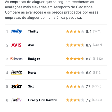
As empresas de aluguer que se seguem receberam as
avaliações mais elevadas em Aeroporto de Gladstone.
Compare as avaliações e os preços praticados por essas
empresas de aluguer com uma única pesquisa.
Thrifty
8.4
(6971)
N
Avis
8.9
(7437)
N
Budget
8.8
(11512)
N
Hertz
6.9
(8812)
N
Sixt
7.7
(4356)
N
FireFly Car Rental
7.2
(4033)
N