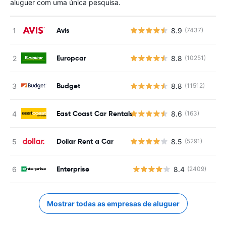
aluguer com uma única pesquisa.
Avis
8.9
(7437)
Europcar
8.8
(10251)
Budget
8.8
(11512)
East Coast Car Rentals
8.6
(163)
Dollar Rent a Car
8.5
(5291)
Enterprise
8.4
(2409)
N
Mostrar todas as empresas de aluguer