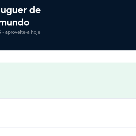
luguer de
 mundo
 - aproveite-a hoje