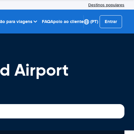
Destinos populares
ção para viagens
FAQ
Apoio ao cliente
(PT)
Entrar
d Airport