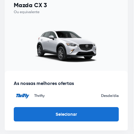
Mazda CX 3
Ou equivalente
As nossas melhores ofertas
Thrifty
Desde
/dia
Selecionar