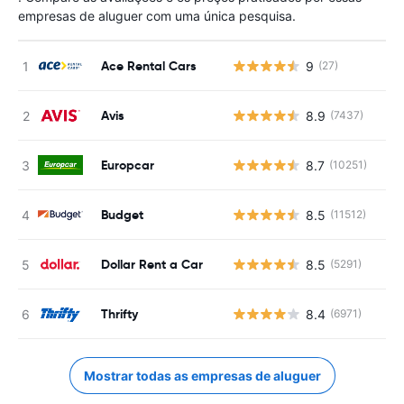
empresas de aluguer com uma única pesquisa.
Ace Rental Cars
9
(27)
Avis
8.9
(7437)
Europcar
8.7
(10251)
Budget
8.5
(11512)
Dollar Rent a Car
8.5
(5291)
Thrifty
8.4
(6971)
Mostrar todas as empresas de aluguer