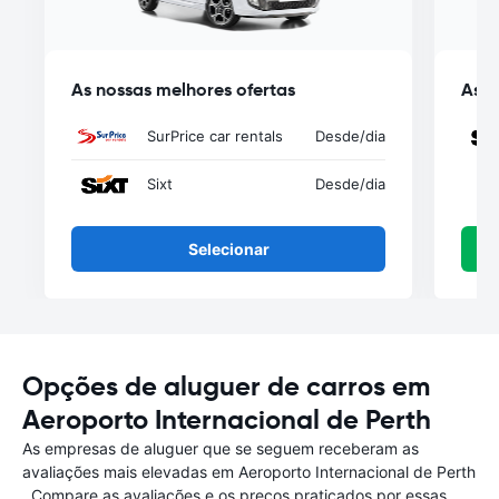
As nossas melhores ofertas
As n
SurPrice car rentals
Desde
/dia
Sixt
Desde
/dia
Selecionar
Opções de aluguer de carros em
Aeroporto Internacional de Perth
As empresas de aluguer que se seguem receberam as
avaliações mais elevadas em Aeroporto Internacional de Perth
. Compare as avaliações e os preços praticados por essas