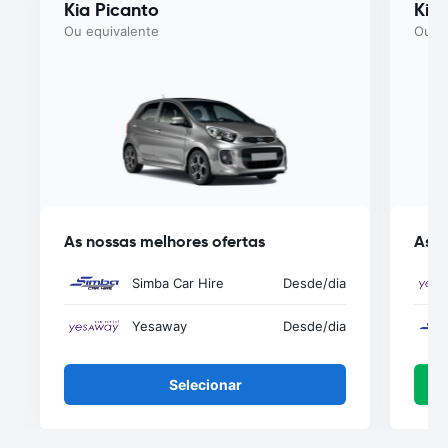
Kia Picanto
Kia
Ou equivalente
Ou eq
As nossas melhores ofertas
As n
Simba Car Hire
Desde
/dia
Yesaway
Desde
/dia
Selecionar