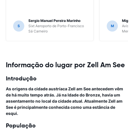
Sergio Manuel Pereira Marinho
Migu
S
Sixt Aeroporto de Porto-Francisco
M
Avis 
Sá Carneiro
Meri
Informação do lugar por Zell Am See
Introdução
As origens da cidade austríaca Zell am See antecedem vêm
de há muito tempo atrás. Já na Idade do Bronze, havia um
assentamento no local da cidade atual. Atualmente Zell am
See é principalmente conhecida como uma estância de
esqui.
População