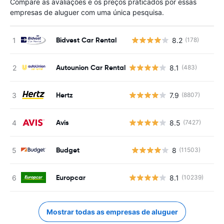
Compare as avaliações e os preços praticados por essas
empresas de aluguer com uma única pesquisa.
Bidvest Car Rental
8.2
(178)
N
Autounion Car Rental
8.1
(483)
Hertz
7.9
(8807)
Avis
8.5
(7427)
Budget
8
(11503)
N
Europcar
8.1
(10239)
Mostrar todas as empresas de aluguer