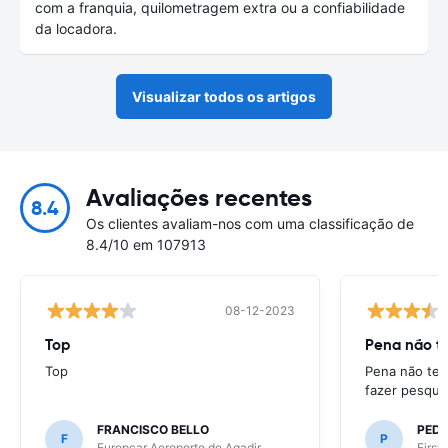
com a franquia, quilometragem extra ou a confiabilidade
da locadora.
Visualizar todos os artigos
Avaliações recentes
8.4
Os clientes avaliam-nos com uma classificação de
8.4/10 em 107913
08-12-2023
Top
Pena não te
Top
Pena não ter
fazer pesqui
FRANCISCO BELLO
PED
F
P
Europcar Aeroporto de Agadir
First