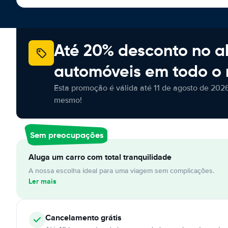
Até 20% desconto no a
automóveis em todo o
Esta promoção é válida até 11 de agosto de 2026
mesmo!
Sem preocupações
Aluga um carro com total tranquilidade
A nossa escolha ideal para uma viagem sem complicações.
Ler mais
Cancelamento
grátis