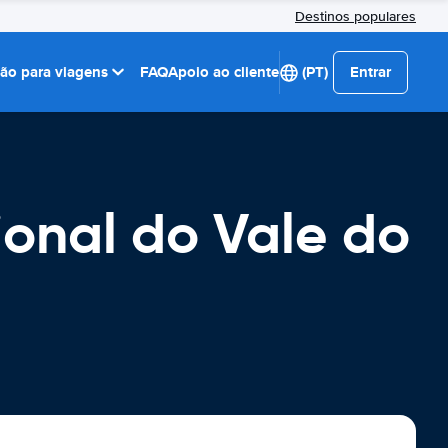
Destinos populares
ção para viagens
FAQ
Apoio ao cliente
(PT)
Entrar
ional do Vale do