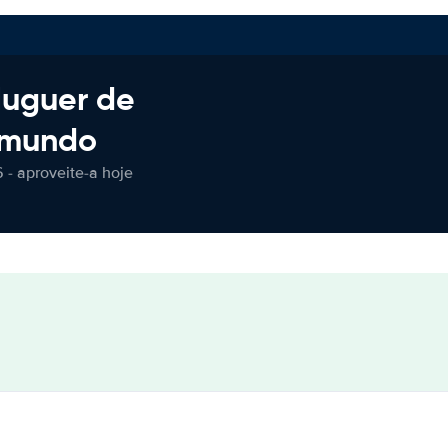
luguer de
 mundo
 - aproveite-a hoje