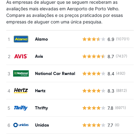
As empresas de aluguer que se seguem receberam as
avaliações mais elevadas em Aeroporto de Porto Velho.
Compare as avaliações e os preços praticados por essas
empresas de aluguer com uma única pesquisa.
Alamo
6.9
(10701)
N
Avis
8.7
(7437)
N
National Car Rental
8.4
(492)
N
Hertz
8.3
(8812)
N
Thrifty
7.8
(6971)
N
Unidas
7.7
(6)
N