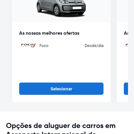
As nossas melhores ofertas
As n
Foco
Desde
/dia
Selecionar
Opções de aluguer de carros em