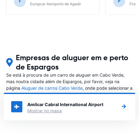
F
P
Europcar Aeroporto de Agadir
First
Empresas de aluguer em e perto
de Espargos
Se está à procura de um carro de aluguer em Cabo Verde,
mas noutra cidade além de Espargos, por favor, veja na
página
Aluguer de carros Cabo Verde
, onde pode selecionar a
outra cidade em Cabo Verde que gostaria de alugar um carro
Amílcar Cabral International Airport
Mostrar no mapa