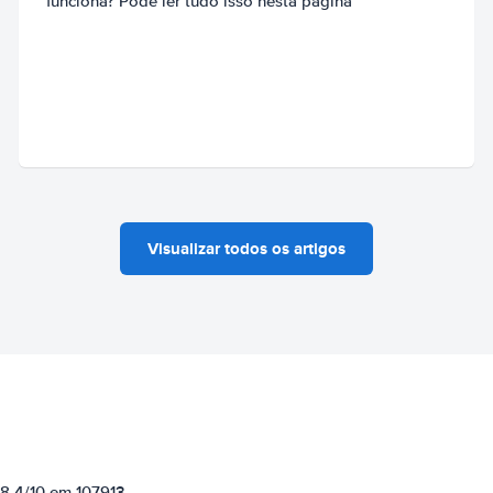
funciona? Pode ler tudo isso nesta página
Visualizar todos os artigos
 8.4/10 em 107913