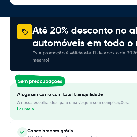
Até 20% desconto no a
automóveis em todo o
Esta promoção é válida até 11 de agosto de 2026
mesmo!
Sem preocupações
Aluga um carro com total tranquilidade
A nossa escolha ideal para uma viagem sem complicações.
Ler mais
Cancelamento
grátis