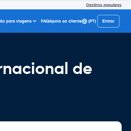
Destinos populares
ção para viagens
FAQ
Apoio ao cliente
(PT)
Entrar
rnacional de