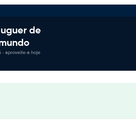
luguer de
 mundo
 - aproveite-a hoje