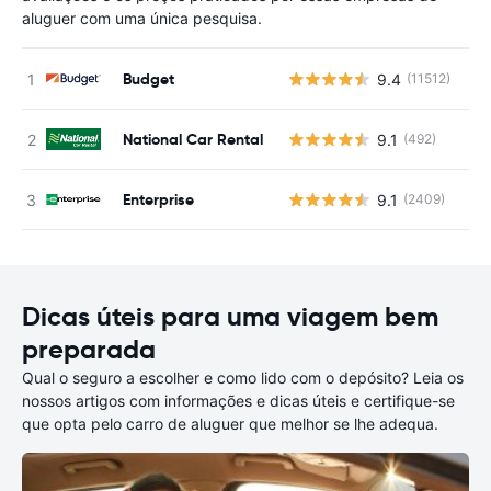
aluguer com uma única pesquisa.
Budget
9.4
(11512)
N
National Car Rental
9.1
(492)
N
Enterprise
9.1
(2409)
N
Dicas úteis para uma viagem bem
preparada
Qual o seguro a escolher e como lido com o depósito? Leia os
nossos artigos com informações e dicas úteis e certifique-se
que opta pelo carro de aluguer que melhor se lhe adequa.