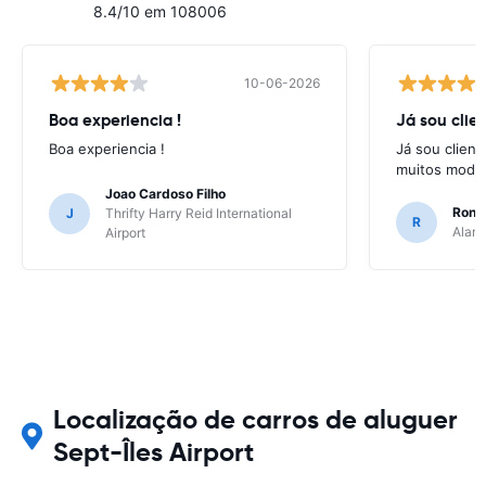
8.4/10 em 108006
10-06-2026
Boa experiencia !
Já sou clien
Boa experiencia !
Já sou client
muitos model
Joao Cardoso Filho
Ronni
J
Thrifty Harry Reid International
R
Alamo
Airport
Localização de carros de aluguer
Sept-Îles Airport