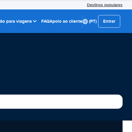
Destinos populares
ção para viagens
FAQ
Apoio ao cliente
(PT)
Entrar