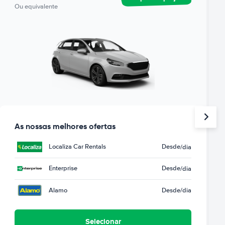
Ou equivalente
As nossas melhores ofertas
Localiza Car Rentals
Desde
/dia
Enterprise
Desde
/dia
Alamo
Desde
/dia
Selecionar