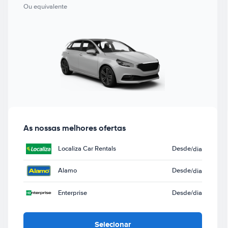
Ou equivalente
As nossas melhores ofertas
Localiza Car Rentals
Desde
/dia
Alamo
Desde
/dia
Enterprise
Desde
/dia
Selecionar