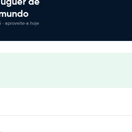
luguer de
 mundo
 - aproveite-a hoje