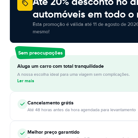
Até 20% desconto no a
automóveis em todo o
Esta promoção é válida até 11 de agosto de 2026
mesmo!
Sem preocupações
Aluga um carro com total tranquilidade
A nossa escolha ideal para uma viagem sem complicações.
Ler mais
Cancelamento
grátis
Até 48 horas antes da hora agendada para levantamento
Melhor preço garantido