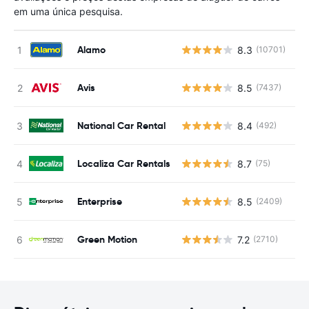
em uma única pesquisa.
Alamo
8.3
(10701)
N
Avis
8.5
(7437)
N
National Car Rental
8.4
(492)
N
Localiza Car Rentals
8.7
(75)
N
Enterprise
8.5
(2409)
N
Green Motion
7.2
(2710)
N