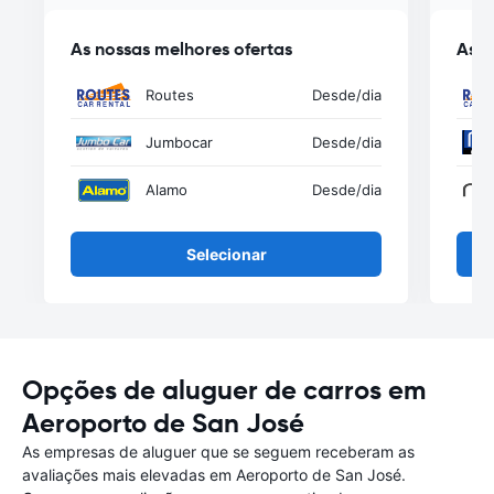
As nossas melhores ofertas
As n
Routes
Desde
/dia
Jumbocar
Desde
/dia
Alamo
Desde
/dia
Selecionar
Opções de aluguer de carros em
Aeroporto de San José
As empresas de aluguer que se seguem receberam as
avaliações mais elevadas em Aeroporto de San José.