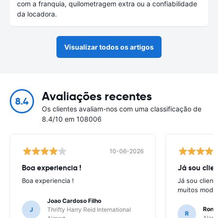
com a franquia, quilometragem extra ou a confiabilidade
da locadora.
Visualizar todos os artigos
Avaliações recentes
8.4
Os clientes avaliam-nos com uma classificação de
8.4/10 em 108006
10-06-2026
Boa experiencia !
Já sou clien
Boa experiencia !
Já sou client
muitos model
Joao Cardoso Filho
Ronni
J
Thrifty Harry Reid International
R
Alamo