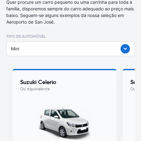
Quer procure um carro pequeno ou uma carrinha para toda a
família, disporemos sempre do carro adequado ao preço mais
baixo. Seguem-se alguns exemplos da nossa seleção em
Aeroporto de San José.
TIPO DE AUTOMÓVEL
Mini
Suzuki Celerio
Suz
Ou equivalente
Ou eq