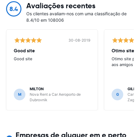
Avaliações recentes
8.4
Os clientes avaliam-nos com uma classificação de
8.4/10 em 108006
30-08-2019
Good site
Good site
Otimo site p
aos amigos s
MILTON
GIL
M
Nova Rent a Car Aeroporto de
G
Carwi
Dubrovnik
Zagr
Empresas de aluguer em e perto