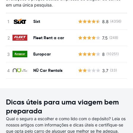
em uma única pesquisa.
Sixt
8.8
(4356)
N
Fleet Rent a car
7.5
(248)
N
Europcar
8
(10251)
N
NÜ Car Rentals
3.7
(33)
N
Dicas úteis para uma viagem bem
preparada
Qual o seguro a escolher e como lido com o depósito? Leia os
nossos artigos com informações e dicas úteis e certifique-se
que opta pelo carro de aluguer que melhor se lhe adequa.