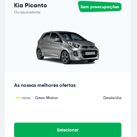
Kia Picanto
Sem preocupações
Ou equivalente
As nossas melhores ofertas
Green Motion
Desde
/dia
Selecionar