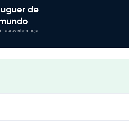
luguer de
 mundo
 - aproveite-a hoje