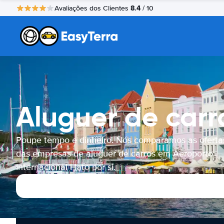
8.4
Avaliações dos Clientes
/ 10
Aluguer de carr
Poupe tempo e dinheiro. Nós comparamos as oferta
das empresas de aluguer de carros em Aeroporto
Internacional Hato por si.