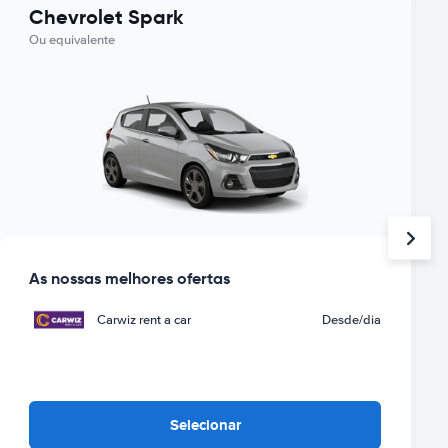
Chevrolet Spark
Ou equivalente
As nossas melhores ofertas
Carwiz rent a car
Desde
/dia
Selecionar