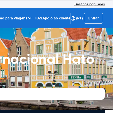
Destinos populares
ção para viagens
FAQ
Apoio ao cliente
(PT)
Entrar
rnacional Hato