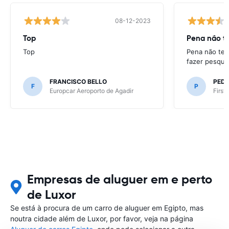
08-12-2023
Top
Pena não te
Top
Pena não ter
fazer pesqui
FRANCISCO BELLO
PED
F
P
Europcar Aeroporto de Agadir
First
Empresas de aluguer em e perto
de Luxor
Se está à procura de um carro de aluguer em Egipto, mas
noutra cidade além de Luxor, por favor, veja na página