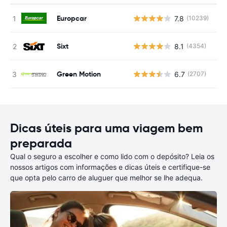
Europcar
7.8
(10239)
N
Sixt
8.1
(4354)
N
Green Motion
6.7
(2707)
N
Dicas úteis para uma viagem bem
preparada
Qual o seguro a escolher e como lido com o depósito? Leia os
nossos artigos com informações e dicas úteis e certifique-se
que opta pelo carro de aluguer que melhor se lhe adequa.