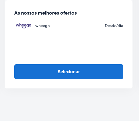
As nossas melhores ofertas
wheego
Desde
/dia
Selecionar