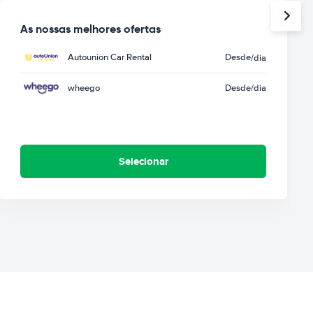
As nossas melhores ofertas
Autounion Car Rental
Desde
/dia
wheego
Desde
/dia
Selecionar