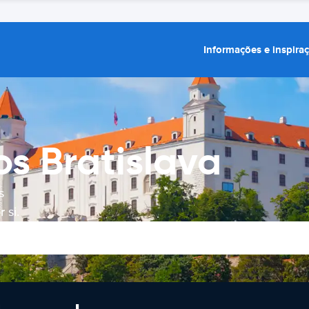
Informações e inspira
os Bratislava
s
 si.