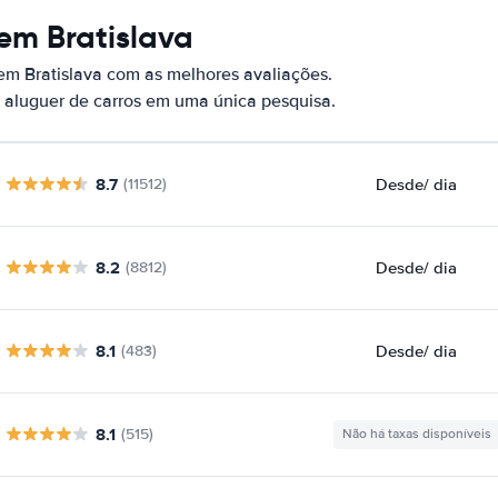
em Bratislava
em Bratislava com as melhores avaliações.
 aluguer de carros em uma única pesquisa.
8.7
Desde
/ dia
(11512)
8.2
Desde
/ dia
(8812)
8.1
Desde
/ dia
(483)
8.1
(515)
Não há taxas disponíveis