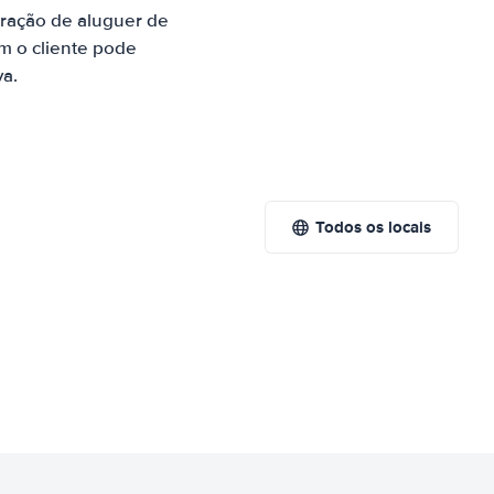
aração de aluguer de
m o cliente pode
va.
Todos os locais