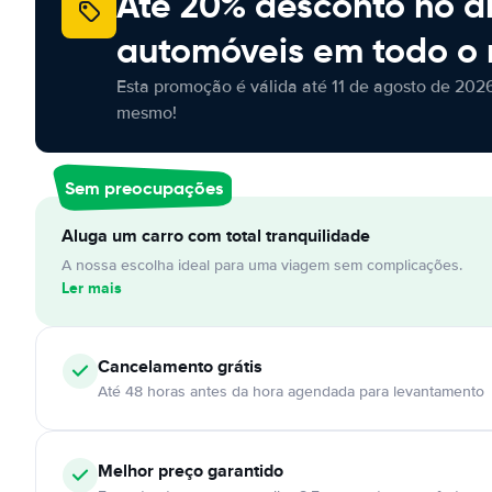
Até 20% desconto no a
automóveis em todo o
Esta promoção é válida até 11 de agosto de 2026
mesmo!
Sem preocupações
Aluga um carro com total tranquilidade
A nossa escolha ideal para uma viagem sem complicações.
Ler mais
Cancelamento
grátis
Até 48 horas antes da hora agendada para levantamento
Melhor preço garantido