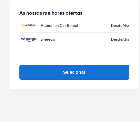
As nossas melhores ofertas
Autounion Car Rental
Desde
/dia
wheego
Desde
/dia
Selecionar