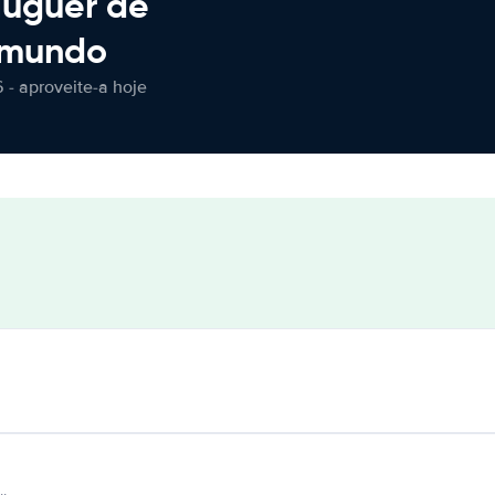
luguer de
 mundo
 - aproveite-a hoje