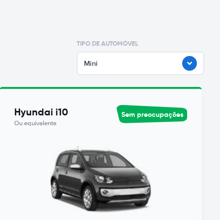
TIPO DE AUTOMÓVEL
Mini
Hyundai i10
Sem preocupações
Ou equivalente