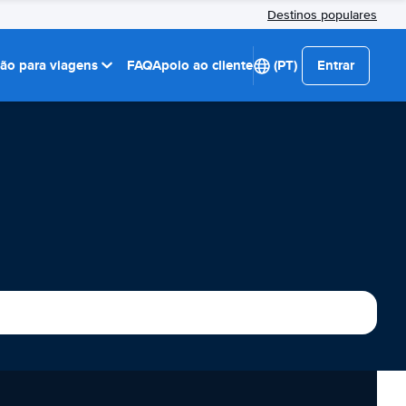
Destinos populares
ção para viagens
FAQ
Apoio ao cliente
(PT)
Entrar