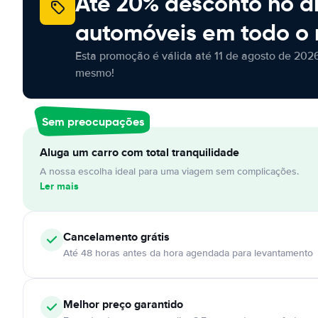
Até 20% desconto no a
automóveis em todo o
Esta promoção é válida até 11 de agosto de 2026
mesmo!
Sem preocupações
Aluga um carro com total tranquilidade
A nossa escolha ideal para uma viagem sem complicações.
Ler mais
Cancelamento
grátis
Até 48 horas antes da hora agendada para levantamento
Melhor preço garantido