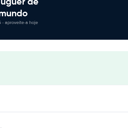
luguer de
 mundo
 - aproveite-a hoje