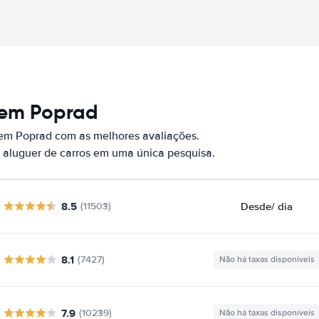
 em Poprad
 em Poprad com as melhores avaliações.
 aluguer de carros em uma única pesquisa.
8.5
Desde
/ dia
(11503)
8.1
(7427)
Não há taxas disponíveis
7.9
(10239)
Não há taxas disponíveis