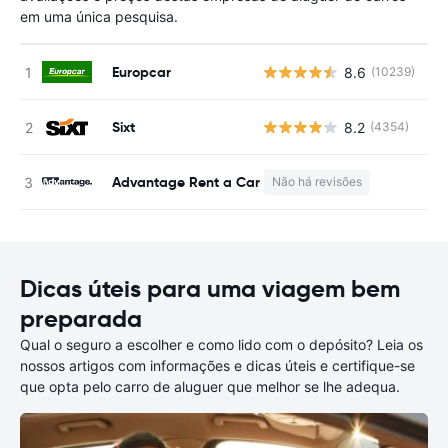
em uma única pesquisa.
Europcar
8.6
(10239)
N
Sixt
8.2
(4354)
N
Advantage Rent a Car
Não há revisões
N
Dicas úteis para uma viagem bem
preparada
Qual o seguro a escolher e como lido com o depósito? Leia os
nossos artigos com informações e dicas úteis e certifique-se
que opta pelo carro de aluguer que melhor se lhe adequa.