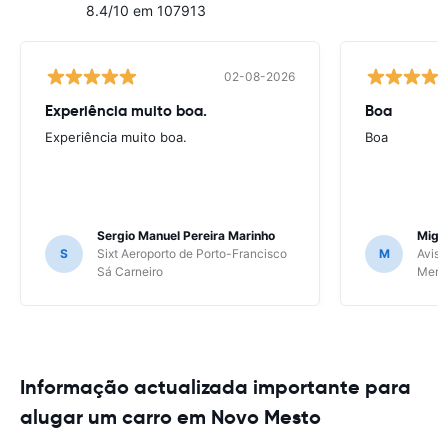
8.4/10 em 107913
02-08-2026
Experiência muito boa.
Boa
Experiência muito boa.
Boa
Sergio Manuel Pereira Marinho
Migu
S
Sixt Aeroporto de Porto-Francisco
M
Avis 
Sá Carneiro
Meri
Informação actualizada importante para
alugar um carro em Novo Mesto