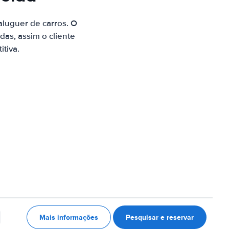
luguer de carros. O
as, assim o cliente
tiva.
Mais informações
Pesquisar e reservar