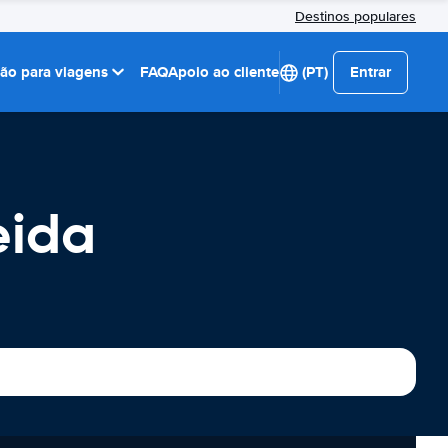
Destinos populares
ção para viagens
FAQ
Apoio ao cliente
(PT)
Entrar
eida