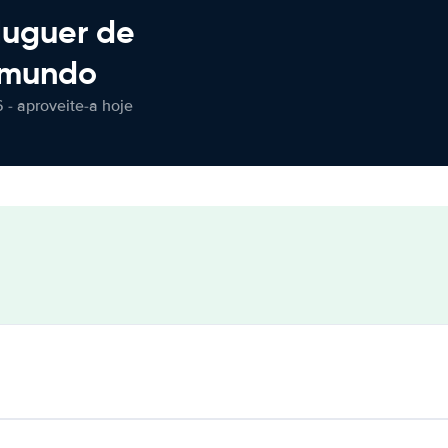
luguer de
 mundo
 - aproveite-a hoje