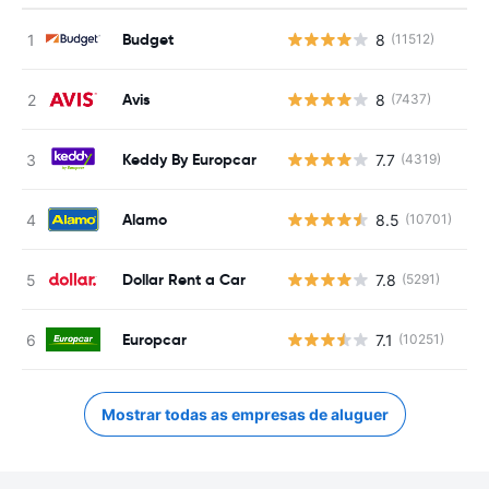
Budget
8
(11512)
N
Avis
8
(7437)
N
Keddy By Europcar
7.7
(4319)
N
Alamo
8.5
(10701)
N
Dollar Rent a Car
7.8
(5291)
N
Europcar
7.1
(10251)
N
Mostrar todas as empresas de aluguer