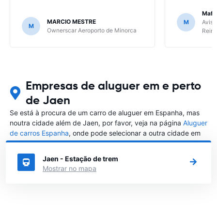
Mafal
MARCIO MESTRE
M
Avis 
M
Ownerscar Aeroporto de Minorca
Reina
Empresas de aluguer em e perto
de Jaen
Se está à procura de um carro de aluguer em Espanha, mas
noutra cidade além de Jaen, por favor, veja na página
Aluguer
de carros Espanha
, onde pode selecionar a outra cidade em
Espanha que gostaria de alugar um carro
Jaen - Estação de trem
Mostrar no mapa