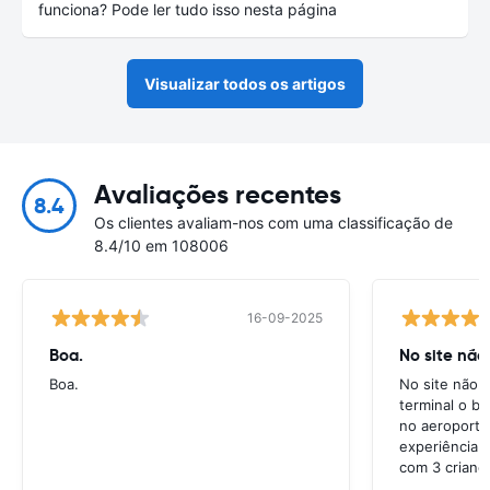
funciona? Pode ler tudo isso nesta página
Visualizar todos os artigos
Avaliações recentes
8.4
Os clientes avaliam-nos com uma classificação de
8.4/10 em 108006
16-09-2025
Boa.
No site não
Boa.
No site não e
terminal o ba
no aeroporto
experiência 
com 3 crianç