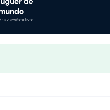
luguer de
 mundo
 - aproveite-a hoje