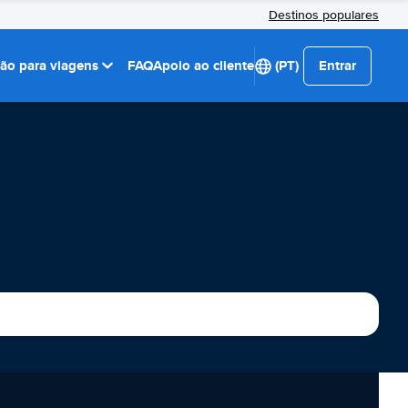
Destinos populares
ção para viagens
FAQ
Apoio ao cliente
(PT)
Entrar