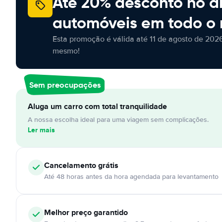
Até 20% desconto no a
automóveis em todo o
Esta promoção é válida até 11 de agosto de 2026
mesmo!
Sem preocupações
Aluga um carro com total tranquilidade
A nossa escolha ideal para uma viagem sem complicações.
Ler mais
Cancelamento
grátis
Até 48 horas antes da hora agendada para levantamento
Melhor preço garantido