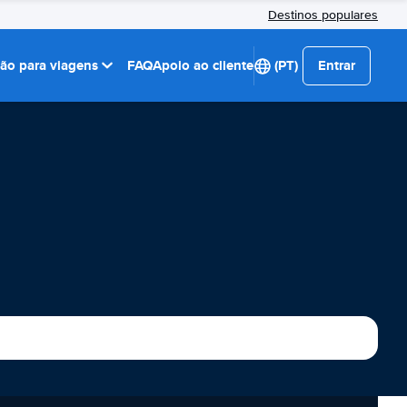
Destinos populares
ção para viagens
FAQ
Apoio ao cliente
(PT)
Entrar