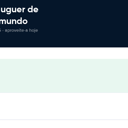
luguer de
 mundo
 - aproveite-a hoje