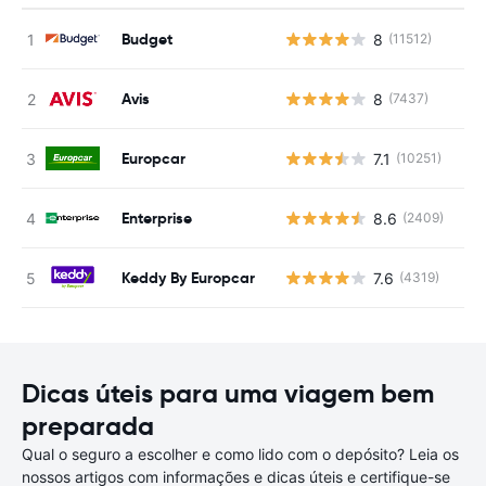
Budget
8
(11512)
N
Avis
8
(7437)
N
Europcar
7.1
(10251)
N
Enterprise
8.6
(2409)
N
Keddy By Europcar
7.6
(4319)
N
Dicas úteis para uma viagem bem
preparada
Qual o seguro a escolher e como lido com o depósito? Leia os
nossos artigos com informações e dicas úteis e certifique-se