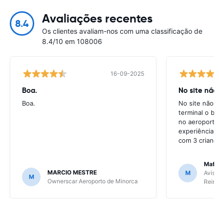
Avaliações recentes
8.4
Os clientes avaliam-nos com uma classificação de
8.4/10 em 108006
16-09-2025
Boa.
No site não
Boa.
No site não e
terminal o ba
no aeroporto
experiência 
com 3 crianç
Mafal
MARCIO MESTRE
M
Avis 
M
Ownerscar Aeroporto de Minorca
Reina