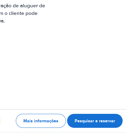
ração de aluguer de
m o cliente pode
va.
Mais informações
Pesquisar e reservar