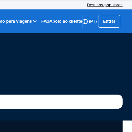
Destinos populares
ção para viagens
FAQ
Apoio ao cliente
(PT)
Entrar