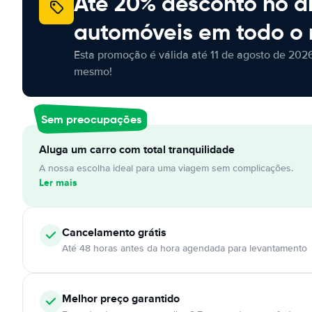
Até 20% desconto no a
automóveis em todo o
Esta promoção é válida até 11 de agosto de 2026
mesmo!
Sem preocupações
Aluga um carro com total tranquilidade
A nossa escolha ideal para uma viagem sem complicações.
Ler mais
Cancelamento
grátis
Até 48 horas antes da hora agendada para levantamento
Melhor preço garantido