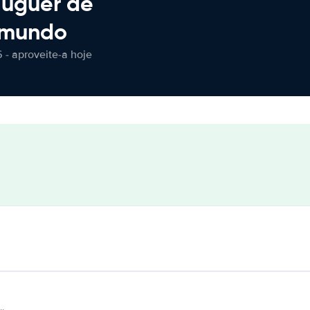
luguer de
 mundo
 - aproveite-a hoje