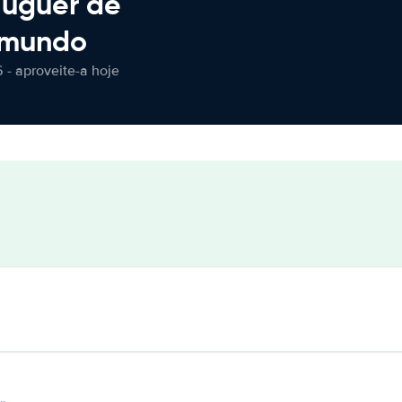
luguer de
 mundo
 - aproveite-a hoje