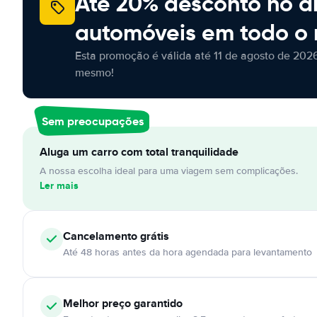
Até 20% desconto no a
automóveis em todo o
Esta promoção é válida até 11 de agosto de 2026
mesmo!
Sem preocupações
Aluga um carro com total tranquilidade
A nossa escolha ideal para uma viagem sem complicações.
Ler mais
Cancelamento
grátis
Até 48 horas antes da hora agendada para levantamento
Melhor preço garantido