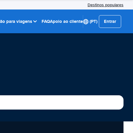
Destinos populares
ção para viagens
FAQ
Apoio ao cliente
(PT)
Entrar