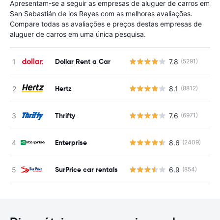
Apresentam-se a seguir as empresas de aluguer de carros em
San Sebastián de los Reyes com as melhores avaliações.
Compare todas as avaliações e preços destas empresas de
aluguer de carros em uma única pesquisa.
Dollar Rent a Car
7.8
(5291)
N
Hertz
8.1
(8812)
N
Thrifty
7.6
(6971)
N
Enterprise
8.6
(2409)
N
SurPrice car rentals
6.9
(854)
N