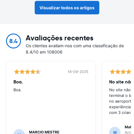
Visualizar todos os artigos
Avaliações recentes
8.4
Os clientes avaliam-nos com uma classificação de
8.4/10 em 108006
16-09-2025
Boa.
No site não
Boa.
No site não e
terminal o ba
no aeroporto
experiência 
com 3 crianç
Mafal
MARCIO MESTRE
M
Avis 