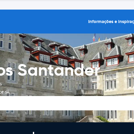
Informações e inspira
ros Santander
s
 si.