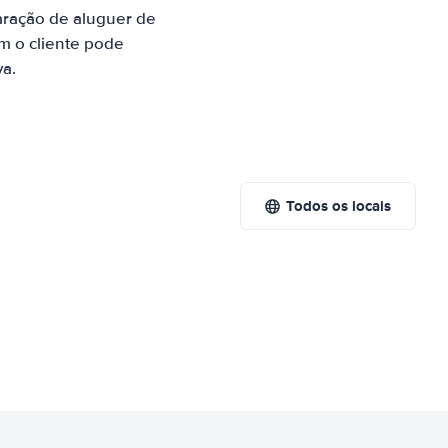
aração de aluguer de
m o cliente pode
va.
Todos os locais