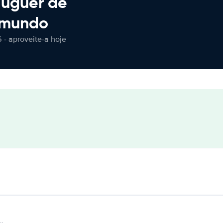
luguer de
 mundo
 - aproveite-a hoje