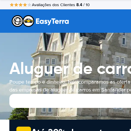
8.4
Avaliações dos Clientes
/ 10
Aluguer de car
Poupe tempo e dinheiro. Nós comparamos as oferta
das empresas de aluguer de carros em Santander por