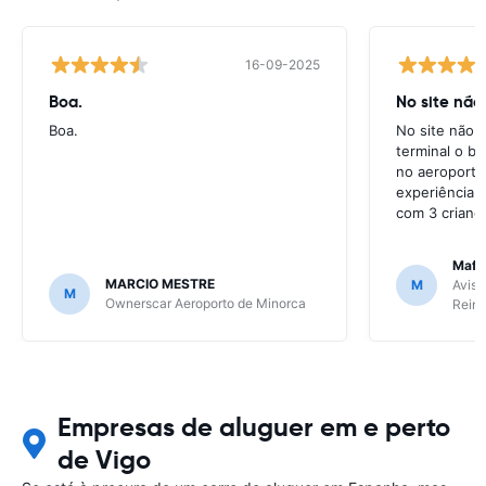
16-09-2025
Boa.
No site não
Boa.
No site não e
terminal o ba
no aeroporto
experiência 
com 3 crianç
Mafal
MARCIO MESTRE
M
Avis 
M
Ownerscar Aeroporto de Minorca
Reina
Empresas de aluguer em e perto
de Vigo