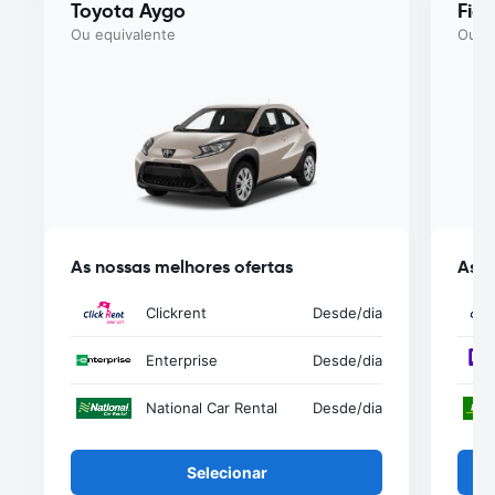
Toyota Aygo
Fiat
Ou equivalente
Ou eq
As nossas melhores ofertas
As n
Clickrent
Desde
/dia
Enterprise
Desde
/dia
National Car Rental
Desde
/dia
Selecionar