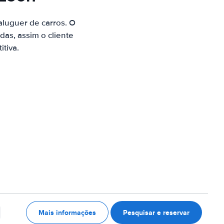
luguer de carros. O
as, assim o cliente
tiva.
Mais informações
Pesquisar e reservar