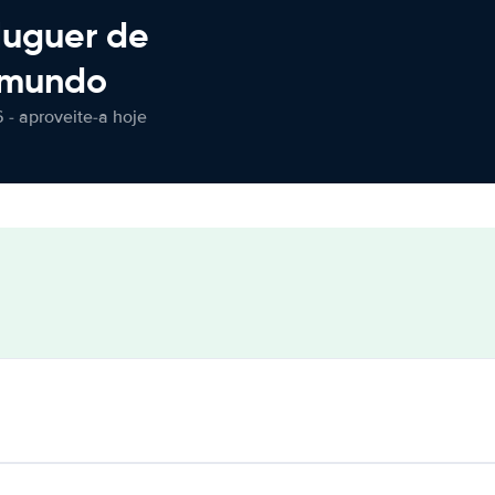
luguer de
 mundo
 - aproveite-a hoje