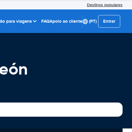
Destinos populares
ção para viagens
FAQ
Apoio ao cliente
(PT)
Entrar
León