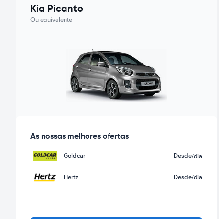
Kia Picanto
Ou equivalente
As nossas melhores ofertas
Goldcar
Desde
/dia
Hertz
Desde
/dia