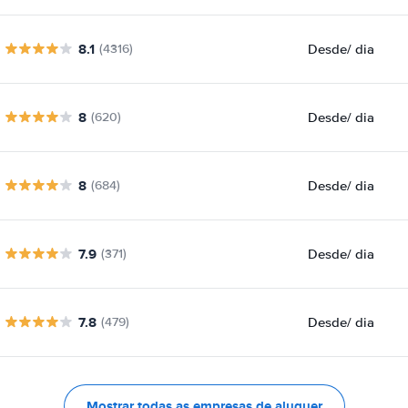
8.1
Desde
/ dia
(4316)
8
Desde
/ dia
(620)
8
Desde
/ dia
(684)
7.9
Desde
/ dia
(371)
7.8
Desde
/ dia
(479)
Mostrar todas as empresas de aluguer