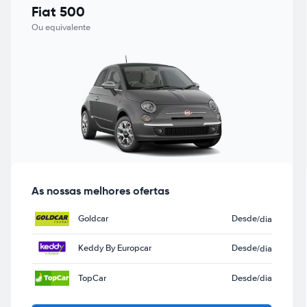
Fiat 500
Ou equivalente
As nossas melhores ofertas
Goldcar
Desde
/dia
Keddy By Europcar
Desde
/dia
TopCar
Desde
/dia