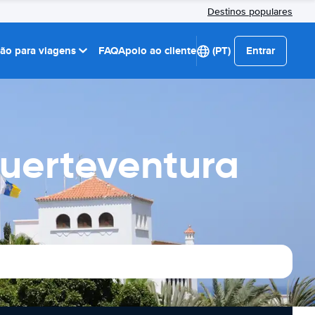
Destinos populares
ção para viagens
FAQ
Apoio ao cliente
(PT)
Entrar
Fuerteventura