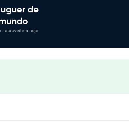
luguer de
 mundo
 - aproveite-a hoje