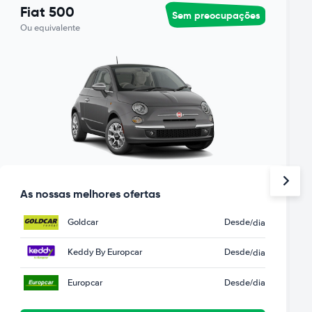
Fiat 500
Sem preocupações
Ou equivalente
As nossas melhores ofertas
Goldcar
Desde
/dia
Keddy By Europcar
Desde
/dia
Europcar
Desde
/dia