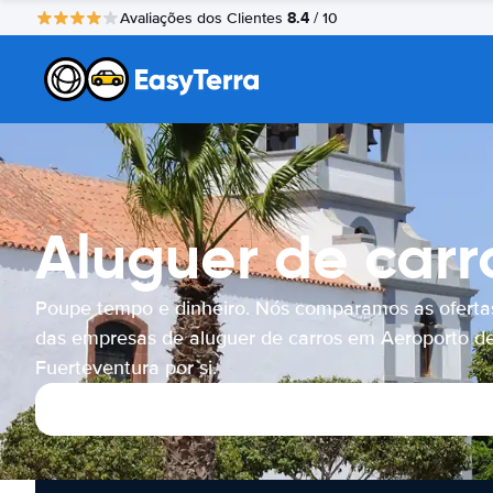
8.4
Avaliações dos Clientes
/ 10
Aluguer de carr
Poupe tempo e dinheiro. Nós comparamos as oferta
das empresas de aluguer de carros em Aeroporto d
Fuerteventura por si.