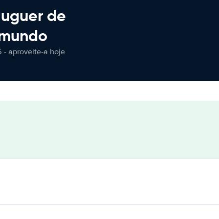
luguer de
 mundo
 - aproveite-a hoje