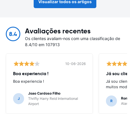
Visualizar todos os artigos
Avaliações recentes
8.4
Os clientes avaliam-nos com uma classificação de
8.4/10 em 107913
10-06-2026
Boa experiencia !
Já sou clien
Boa experiencia !
Já sou client
muitos model
Joao Cardoso Filho
Ronni
J
Thrifty Harry Reid International
R
Alamo
Airport