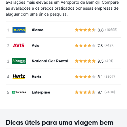
avaliações mais elevadas em Aeroporto de Bemidji. Compare
as avaliações e os preços praticados por essas empresas de
aluguer com uma única pesquisa.
Alamo
8.8
(10695)
N
Avis
7.8
(7427)
N
National Car Rental
9.5
(491)
N
Hertz
8.1
(8807)
N
Enterprise
9.1
(2406)
N
Dicas úteis para uma viagem bem