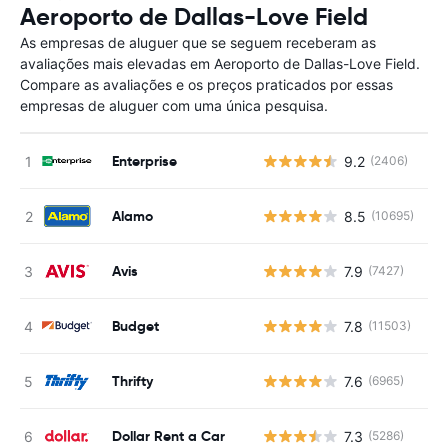
Aeroporto de Dallas-Love Field
As empresas de aluguer que se seguem receberam as
avaliações mais elevadas em Aeroporto de Dallas-Love Field.
Compare as avaliações e os preços praticados por essas
empresas de aluguer com uma única pesquisa.
Enterprise
9.2
(2406)
N
Alamo
8.5
(10695)
N
Avis
7.9
(7427)
N
Budget
7.8
(11503)
N
Thrifty
7.6
(6965)
N
Dollar Rent a Car
7.3
(5286)
N