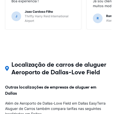
Boa experiencia !
Já sou client
muitos model
Joao Cardoso Filho
Ronni
J
Thrifty Harry Reid International
R
Alamo
Airport
Localização de carros de aluguer
Aeroporto de Dallas-Love Field
Outras localizações de empresas de aluguer em
Dallas
Além de Aeroporto de Dallas-Love Field em Dallas EasyTerra
Aluguer de Carros também compara tarifas nas seguintes
localidades em Dallas: