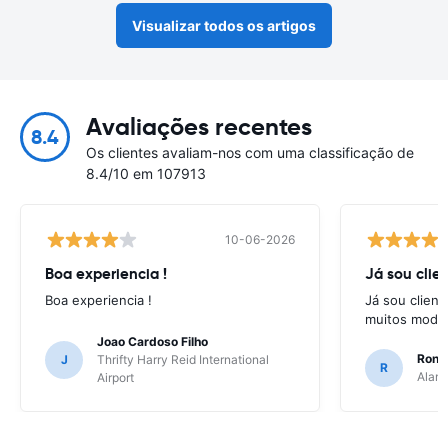
Visualizar todos os artigos
Avaliações recentes
8.4
Os clientes avaliam-nos com uma classificação de
8.4/10 em 107913
10-06-2026
Boa experiencia !
Já sou clien
Boa experiencia !
Já sou client
muitos model
Joao Cardoso Filho
Ronni
J
Thrifty Harry Reid International
R
Alamo
Airport