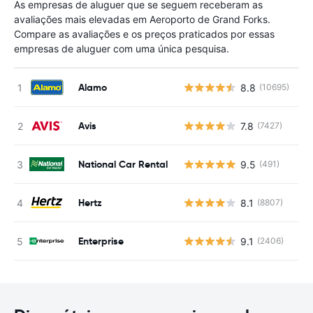
As empresas de aluguer que se seguem receberam as
avaliações mais elevadas em Aeroporto de Grand Forks.
Compare as avaliações e os preços praticados por essas
empresas de aluguer com uma única pesquisa.
Alamo
8.8
(10695)
N
Avis
7.8
(7427)
N
National Car Rental
9.5
(491)
N
Hertz
8.1
(8807)
N
Enterprise
9.1
(2406)
N