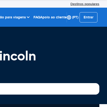
Destinos populares
ção para viagens
FAQ
Apoio ao cliente
(PT)
Entrar
incoln