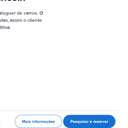
luguer de carros. O
as, assim o cliente
tiva.
Mais informações
Pesquisar e reservar