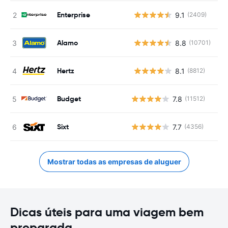
Enterprise
9.1
(2409)
N
Alamo
8.8
(10701)
N
Hertz
8.1
(8812)
N
Budget
7.8
(11512)
Sixt
7.7
(4356)
Mostrar todas as empresas de aluguer
Dicas úteis para uma viagem bem
preparada