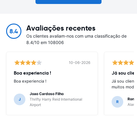
Avaliações recentes
8.4
Os clientes avaliam-nos com uma classificação de
8.4/10 em 108006
10-06-2026
Boa experiencia !
Já sou clien
Boa experiencia !
Já sou client
muitos model
Joao Cardoso Filho
Ronni
J
Thrifty Harry Reid International
R
Alamo
Airport