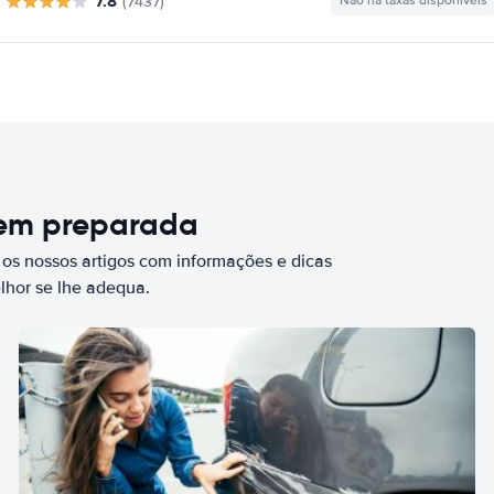
7.8
(7437)
Não há taxas disponíveis
bem preparada
 os nossos artigos com informações e dicas
elhor se lhe adequa.