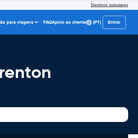
Destinos populares
ção para viagens
FAQ
Apoio ao cliente
(PT)
Entrar
Trenton