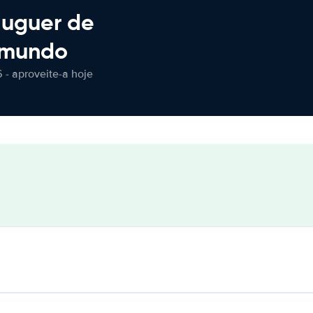
luguer de
 mundo
 - aproveite-a hoje