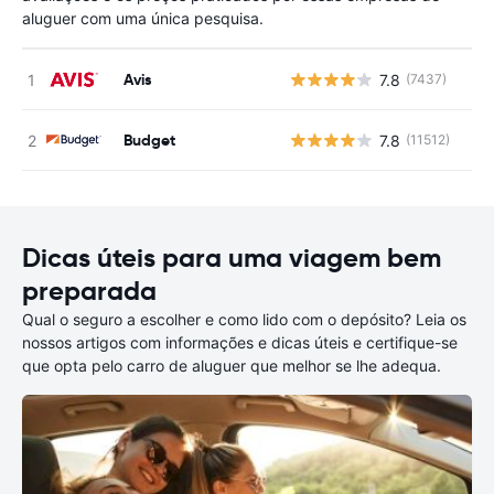
aluguer com uma única pesquisa.
Avis
7.8
(7437)
N
Budget
7.8
(11512)
N
Dicas úteis para uma viagem bem
preparada
Qual o seguro a escolher e como lido com o depósito? Leia os
nossos artigos com informações e dicas úteis e certifique-se
que opta pelo carro de aluguer que melhor se lhe adequa.