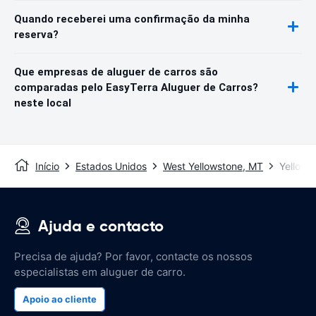
Quando receberei uma confirmação da minha
reserva?
Que empresas de aluguer de carros são
comparadas pelo EasyTerra Aluguer de Carros?
neste local
Início
Estados Unidos
West Yellowstone, MT
Yellows
Ajuda e contacto
Precisa de ajuda? Por favor, contacte os nossos
especialistas em aluguer de carro.
Apoio ao cliente