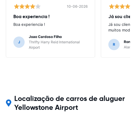
10-06-2026
Boa experiencia !
Já sou clien
Boa experiencia !
Já sou client
muitos model
Joao Cardoso Filho
Ronni
J
Thrifty Harry Reid International
R
Alamo
Airport
Localização de carros de aluguer
Yellowstone Airport