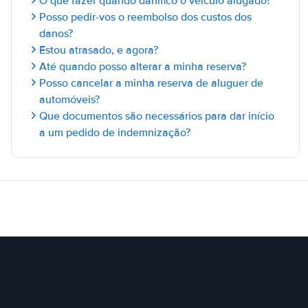
O que fazer quando danifico o veículo alugado?
Posso pedir-vos o reembolso dos custos dos
danos?
Estou atrasado, e agora?
Até quando posso alterar a minha reserva?
Posso cancelar a minha reserva de aluguer de
automóveis?
Que documentos são necessários para dar início
a um pedido de indemnização?