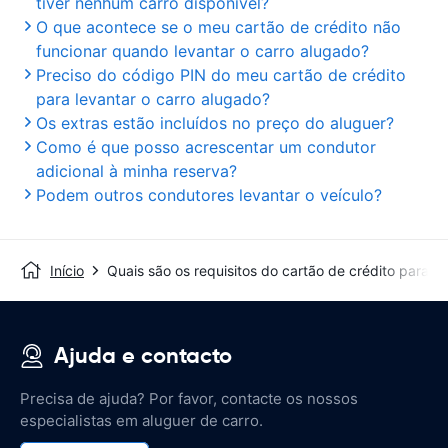
tiver nenhum carro disponível?
O que acontece se o meu cartão de crédito não
funcionar quando levantar o carro alugado?
Preciso do código PIN do meu cartão de crédito
para levantar o carro alugado?
Os extras estão incluídos no preço do aluguer?
Como é que posso acrescentar um condutor
adicional à minha reserva?
Podem outros condutores levantar o veículo?
Início
Quais são os requisitos do cartão de crédito para o
Ajuda e contacto
Precisa de ajuda? Por favor, contacte os nossos
especialistas em aluguer de carro.