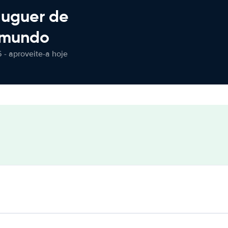
luguer de
 mundo
 - aproveite-a hoje